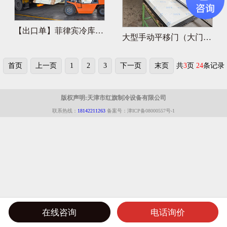
【出口单】菲律宾冷库集装箱装车
大型手动平移门（大门开小门）
首页
上一页
1
2
3
下一页
末页
共
3
页
24
条记录
版权声明:天津市红旗制冷设备有限公司
联系热线：
18142211263
备案号：津ICP备08000557号-1
在线咨询
电话询价