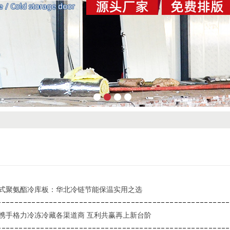
式聚氨酯冷库板：华北冷链节能保温实用之选
携手格力冷冻冷藏各渠道商 互利共赢再上新台阶