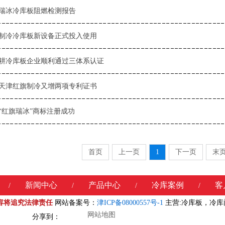
瑞冰冷库板阻燃检测报告
制冷冷库板新设备正式投入使用
耕冷库板企业顺利通过三体系认证
天津红旗制冷又增两项专利证书
“红旗瑞冰”商标注册成功
首页
上一页
1
下一页
末
新闻中心
产品中心
冷库案例
客
/
/
/
/
容将追究法律责任
网站备案号：
津ICP备08000557号-1
主营:冷库板，冷
网站地图
分享到：