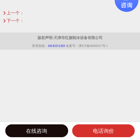
上一个：
聚氨酯冷库板出口单装箱
下一个：
走十几个挂钩式小冷库
版权声明:天津市红旗制冷设备有限公司
联系热线：
18142211263
备案号：津ICP备08000557号-1
在线咨询
电话询价