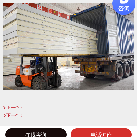
上一个：
【出口单】哈萨克斯坦速冻库发货
下一个：
17.5米车冷库板装车
版权声明:天津市红旗制冷设备有限公司
在线咨询
电话询价